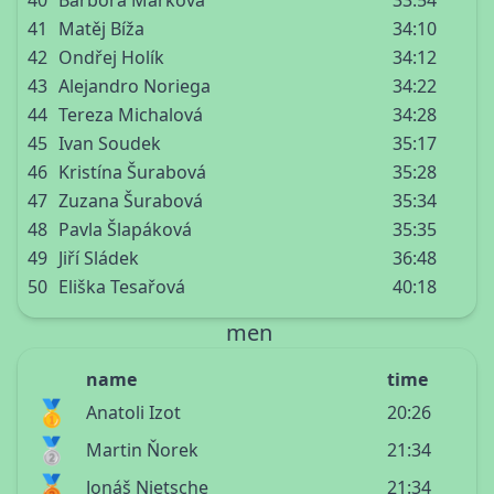
40
Barbora Marková
33:54
41
Matěj Bíža
34:10
42
Ondřej Holík
34:12
43
Alejandro Noriega
34:22
44
Tereza Michalová
34:28
45
Ivan Soudek
35:17
46
Kristína Šurabová
35:28
47
Zuzana Šurabová
35:34
48
Pavla Šlapáková
35:35
49
Jiří Sládek
36:48
50
Eliška Tesařová
40:18
men
name
time
🥇
Anatoli Izot
20:26
🥈
Martin Ňorek
21:34
🥉
Jonáš Nietsche
21:34