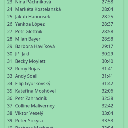
23
Nina Páchniková
27:58
24
Markéta Kostelanská
28:04
25
Jakub Hanousek
28:25
26
Yankoa López
28:37
27
Petr Glettnik
28:58
28
Milan Bayer
28:58
29
Barbora Havlíková
29:17
30
Jiří Jakl
30:29
31
Becky Moylett
30:40
32
Remy Rojas
31:41
33
Andy Soell
31:41
34
Filip Gyurkovský
31:42
35
Kateřina Moshövel
32:06
36
Petr Zahradník
32:38
37
Colline Maliverney
32:42
38
Viktor Veselý
33:04
39
Peter Sokyra
33:53