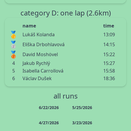
category D: one lap (2.6km)
name
time
🥇
Lukáš Kolanda
13:09
🥈
Eliška Drbohlavová
14:15
🥉
David Moshövel
15:22
4
Jakub Rychlý
15:27
5
Isabella Carrollová
15:58
6
Václav Dušek
18:36
all runs
6/22/2026
5/25/2026
4/27/2026
3/23/2026