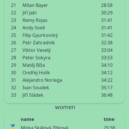
21
Milan Bayer
28:58
22
Jiří Jakl
30:29
23
Remy Rojas
31:41
24
Andy Soell
31:41
25
Filip Gyurkovský
31:42
26
Petr Zahradník
32:38
27
Viktor Veselý
33:04
28
Peter Sokyra
33:53
29
Matěj Bíža
34:10
30
Ondřej Holík
34:12
31
Alejandro Noriega
34:22
32
Ivan Soudek
35:17
33
Jiří Sládek
36:48
women
name
time
🥇
Mirka Skálová Zítková
25:38