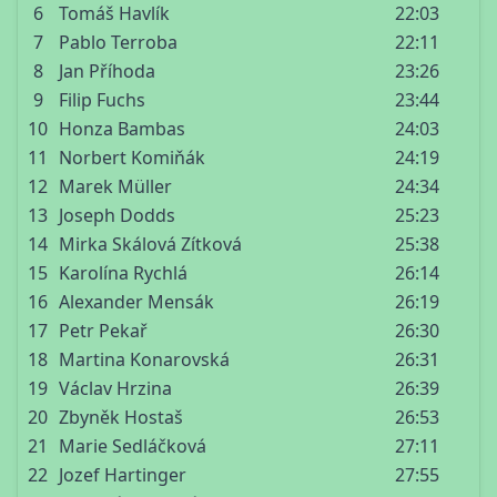
6
Tomáš Havlík
22:03
7
Pablo Terroba
22:11
8
Jan Příhoda
23:26
9
Filip Fuchs
23:44
10
Honza Bambas
24:03
11
Norbert Komiňák
24:19
12
Marek Müller
24:34
13
Joseph Dodds
25:23
14
Mirka Skálová Zítková
25:38
15
Karolína Rychlá
26:14
16
Alexander Mensák
26:19
17
Petr Pekař
26:30
18
Martina Konarovská
26:31
19
Václav Hrzina
26:39
20
Zbyněk Hostaš
26:53
21
Marie Sedláčková
27:11
22
Jozef Hartinger
27:55