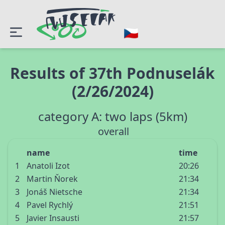
Results of 37th Podnuselák
(2/26/2024)
category A: two laps (5km)
overall
name
time
1
Anatoli Izot
20:26
2
Martin Ňorek
21:34
3
Jonáš Nietsche
21:34
4
Pavel Rychlý
21:51
5
Javier Insausti
21:57