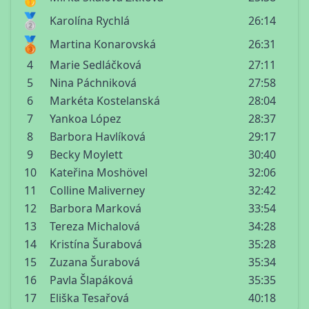
🥈
Karolína Rychlá
26:14
🥉
Martina Konarovská
26:31
4
Marie Sedláčková
27:11
5
Nina Páchniková
27:58
6
Markéta Kostelanská
28:04
7
Yankoa López
28:37
8
Barbora Havlíková
29:17
9
Becky Moylett
30:40
10
Kateřina Moshövel
32:06
11
Colline Maliverney
32:42
12
Barbora Marková
33:54
13
Tereza Michalová
34:28
14
Kristína Šurabová
35:28
15
Zuzana Šurabová
35:34
16
Pavla Šlapáková
35:35
17
Eliška Tesařová
40:18