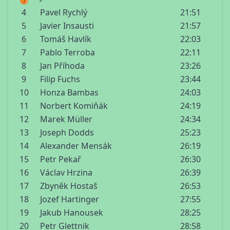
4
Pavel Rychlý
21:51
5
Javier Insausti
21:57
6
Tomáš Havlík
22:03
7
Pablo Terroba
22:11
8
Jan Příhoda
23:26
9
Filip Fuchs
23:44
10
Honza Bambas
24:03
11
Norbert Komiňák
24:19
12
Marek Müller
24:34
13
Joseph Dodds
25:23
14
Alexander Mensák
26:19
15
Petr Pekař
26:30
16
Václav Hrzina
26:39
17
Zbyněk Hostaš
26:53
18
Jozef Hartinger
27:55
19
Jakub Hanousek
28:25
20
Petr Glettnik
28:58