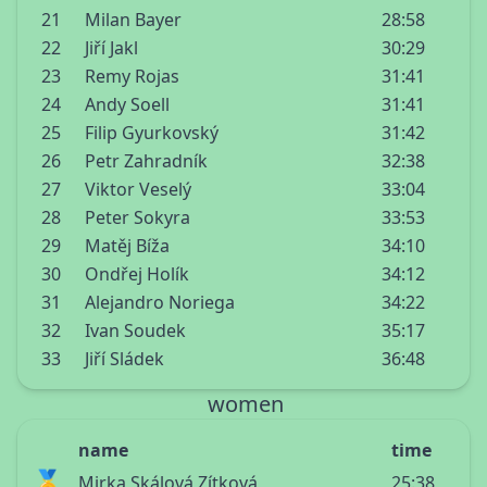
21
Milan Bayer
28:58
22
Jiří Jakl
30:29
23
Remy Rojas
31:41
24
Andy Soell
31:41
25
Filip Gyurkovský
31:42
26
Petr Zahradník
32:38
27
Viktor Veselý
33:04
28
Peter Sokyra
33:53
29
Matěj Bíža
34:10
30
Ondřej Holík
34:12
31
Alejandro Noriega
34:22
32
Ivan Soudek
35:17
33
Jiří Sládek
36:48
women
name
time
🥇
Mirka Skálová Zítková
25:38