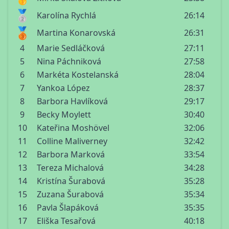
🥈
Karolína Rychlá
26:14
🥉
Martina Konarovská
26:31
4
Marie Sedláčková
27:11
5
Nina Páchniková
27:58
6
Markéta Kostelanská
28:04
7
Yankoa López
28:37
8
Barbora Havlíková
29:17
9
Becky Moylett
30:40
10
Kateřina Moshövel
32:06
11
Colline Maliverney
32:42
12
Barbora Marková
33:54
13
Tereza Michalová
34:28
14
Kristína Šurabová
35:28
15
Zuzana Šurabová
35:34
16
Pavla Šlapáková
35:35
17
Eliška Tesařová
40:18