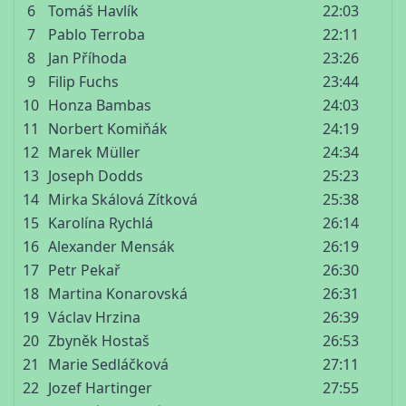
6
Tomáš Havlík
22:03
7
Pablo Terroba
22:11
8
Jan Příhoda
23:26
9
Filip Fuchs
23:44
10
Honza Bambas
24:03
11
Norbert Komiňák
24:19
12
Marek Müller
24:34
13
Joseph Dodds
25:23
14
Mirka Skálová Zítková
25:38
15
Karolína Rychlá
26:14
16
Alexander Mensák
26:19
17
Petr Pekař
26:30
18
Martina Konarovská
26:31
19
Václav Hrzina
26:39
20
Zbyněk Hostaš
26:53
21
Marie Sedláčková
27:11
22
Jozef Hartinger
27:55