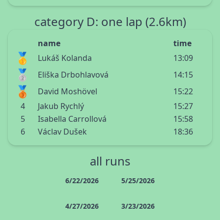
category D: one lap (2.6km)
name
time
🥇
Lukáš Kolanda
13:09
🥈
Eliška Drbohlavová
14:15
🥉
David Moshövel
15:22
4
Jakub Rychlý
15:27
5
Isabella Carrollová
15:58
6
Václav Dušek
18:36
all runs
6/22/2026
5/25/2026
4/27/2026
3/23/2026