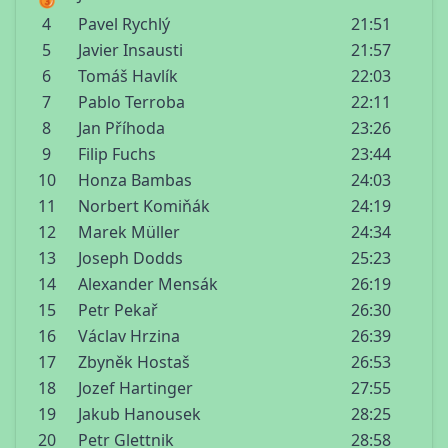
4
Pavel Rychlý
21:51
5
Javier Insausti
21:57
6
Tomáš Havlík
22:03
7
Pablo Terroba
22:11
8
Jan Příhoda
23:26
9
Filip Fuchs
23:44
10
Honza Bambas
24:03
11
Norbert Komiňák
24:19
12
Marek Müller
24:34
13
Joseph Dodds
25:23
14
Alexander Mensák
26:19
15
Petr Pekař
26:30
16
Václav Hrzina
26:39
17
Zbyněk Hostaš
26:53
18
Jozef Hartinger
27:55
19
Jakub Hanousek
28:25
20
Petr Glettnik
28:58