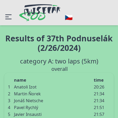
Results of 37th Podnuselák
(2/26/2024)
category A: two laps (5km)
overall
name
time
1
Anatoli Izot
20:26
2
Martin Ňorek
21:34
3
Jonáš Nietsche
21:34
4
Pavel Rychlý
21:51
5
Javier Insausti
21:57