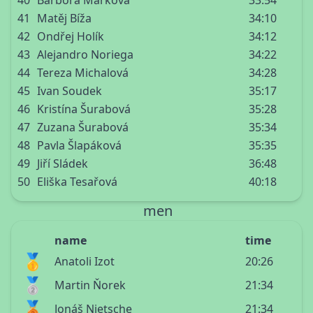
40
Barbora Marková
33:54
41
Matěj Bíža
34:10
42
Ondřej Holík
34:12
43
Alejandro Noriega
34:22
44
Tereza Michalová
34:28
45
Ivan Soudek
35:17
46
Kristína Šurabová
35:28
47
Zuzana Šurabová
35:34
48
Pavla Šlapáková
35:35
49
Jiří Sládek
36:48
50
Eliška Tesařová
40:18
men
name
time
🥇
Anatoli Izot
20:26
🥈
Martin Ňorek
21:34
🥉
Jonáš Nietsche
21:34