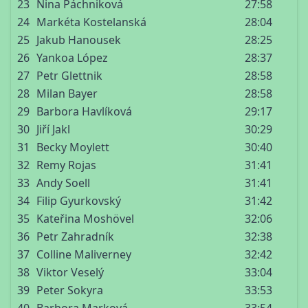
23
Nina Páchniková
27:58
24
Markéta Kostelanská
28:04
25
Jakub Hanousek
28:25
26
Yankoa López
28:37
27
Petr Glettnik
28:58
28
Milan Bayer
28:58
29
Barbora Havlíková
29:17
30
Jiří Jakl
30:29
31
Becky Moylett
30:40
32
Remy Rojas
31:41
33
Andy Soell
31:41
34
Filip Gyurkovský
31:42
35
Kateřina Moshövel
32:06
36
Petr Zahradník
32:38
37
Colline Maliverney
32:42
38
Viktor Veselý
33:04
39
Peter Sokyra
33:53