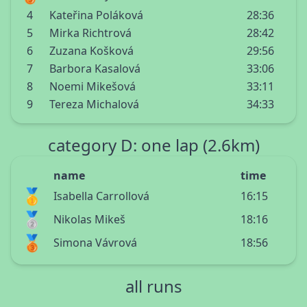
4
Kateřina Poláková
28:36
5
Mirka Richtrová
28:42
6
Zuzana Košková
29:56
7
Barbora Kasalová
33:06
8
Noemi Mikešová
33:11
9
Tereza Michalová
34:33
category D: one lap (2.6km)
name
time
🥇
Isabella Carrollová
16:15
🥈
Nikolas Mikeš
18:16
🥉
Simona Vávrová
18:56
all runs