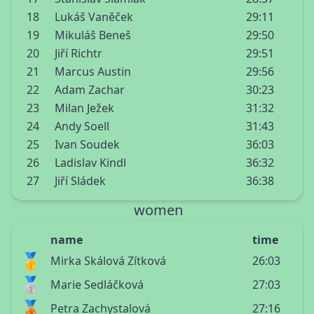
18
Lukáš Vaněček
29:11
19
Mikuláš Beneš
29:50
20
Jiří Richtr
29:51
21
Marcus Austin
29:56
22
Adam Zachar
30:23
23
Milan Ježek
31:32
24
Andy Soell
31:43
25
Ivan Soudek
36:03
26
Ladislav Kindl
36:32
27
Jiří Sládek
36:38
women
name
time
🥇
Mirka Skálová Zítková
26:03
🥈
Marie Sedláčková
27:03
🥉
Petra Zachystalová
27:16