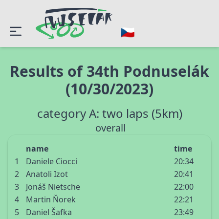
Results of 34th Podnuselák
(10/30/2023)
category A: two laps (5km)
overall
name
time
1
Daniele Ciocci
20:34
2
Anatoli Izot
20:41
3
Jonáš Nietsche
22:00
4
Martin Ňorek
22:21
5
Daniel Šafka
23:49