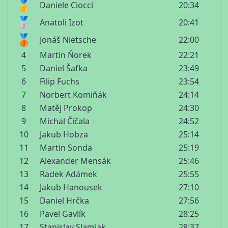
🥇
Daniele Ciocci
20:34
🥈
Anatoli Izot
20:41
🥉
Jonáš Nietsche
22:00
4
Martin Ňorek
22:21
5
Daniel Šafka
23:49
6
Filip Fuchs
23:54
7
Norbert Komiňák
24:14
8
Matěj Prokop
24:30
9
Michal Čičala
24:52
10
Jakub Hobza
25:14
11
Martin Sonda
25:19
12
Alexander Mensák
25:46
13
Radek Adámek
25:55
14
Jakub Hanousek
27:10
15
Daniel Hrčka
27:56
16
Pavel Gavlík
28:25
17
Stanislav Slamiak
28:37