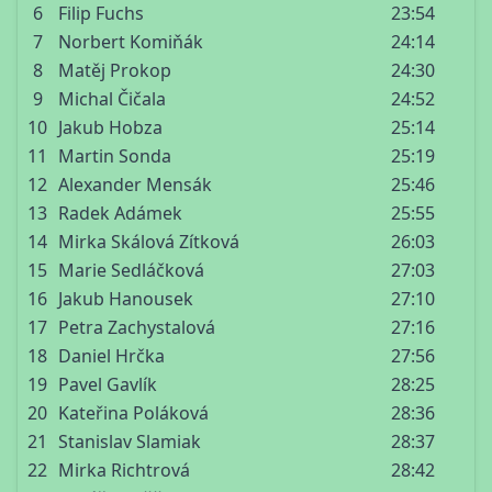
6
Filip Fuchs
23:54
7
Norbert Komiňák
24:14
8
Matěj Prokop
24:30
9
Michal Čičala
24:52
10
Jakub Hobza
25:14
11
Martin Sonda
25:19
12
Alexander Mensák
25:46
13
Radek Adámek
25:55
14
Mirka Skálová Zítková
26:03
15
Marie Sedláčková
27:03
16
Jakub Hanousek
27:10
17
Petra Zachystalová
27:16
18
Daniel Hrčka
27:56
19
Pavel Gavlík
28:25
20
Kateřina Poláková
28:36
21
Stanislav Slamiak
28:37
22
Mirka Richtrová
28:42