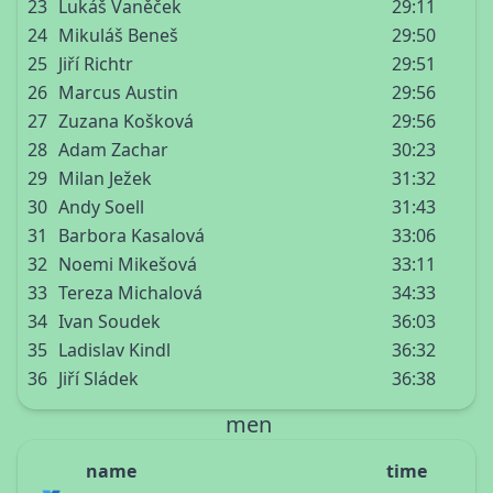
23
Lukáš Vaněček
29:11
24
Mikuláš Beneš
29:50
25
Jiří Richtr
29:51
26
Marcus Austin
29:56
27
Zuzana Košková
29:56
28
Adam Zachar
30:23
29
Milan Ježek
31:32
30
Andy Soell
31:43
31
Barbora Kasalová
33:06
32
Noemi Mikešová
33:11
33
Tereza Michalová
34:33
34
Ivan Soudek
36:03
35
Ladislav Kindl
36:32
36
Jiří Sládek
36:38
men
name
time