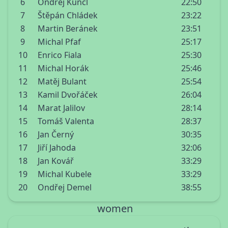
6
Ondřej Kuncl
22:50
7
Štěpán Chládek
23:22
8
Martin Beránek
23:51
9
Michal Pfaf
25:17
10
Enrico Fiala
25:30
11
Michal Horák
25:46
12
Matěj Bulant
25:54
13
Kamil Dvořáček
26:04
14
Marat Jalilov
28:14
15
Tomáš Valenta
28:37
16
Jan Černý
30:35
17
Jiří Jahoda
32:06
18
Jan Kovář
33:29
19
Michal Kubele
33:29
20
Ondřej Demel
38:55
women