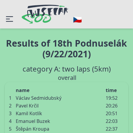
Results of 18th Podnuselák
(9/22/2021)
category A: two laps (5km)
overall
name
time
1
Václav Sedmidubský
19:52
2
Pavel Krčil
20:26
3
Kamil Kotlík
20:51
4
Emanuel Buzek
22:03
5
Štěpán Kroupa
22:37