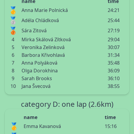
name
time
🥇
Anna Marie Polnická
24:21
🥈
Adéla Chládková
25:44
🥉
Sára Zitová
27:19
4
Mirka Skálová Zítková
29:04
5
Veronika Zelinková
30:07
6
Barbora Křivohlavá
31:34
7
Anna Polyáková
35:48
8
Olga Dorokhina
36:09
9
Sarah Brooks
36:10
10
Jana Švecová
38:55
category D: one lap (2.6km)
name
time
🥇
Emma Kavanová
15:16