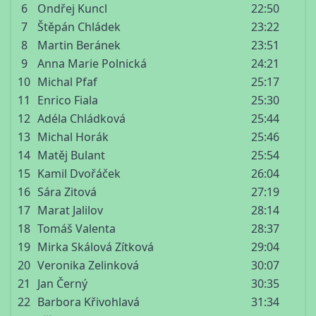
6
Ondřej Kuncl
22:50
7
Štěpán Chládek
23:22
8
Martin Beránek
23:51
9
Anna Marie Polnická
24:21
10
Michal Pfaf
25:17
11
Enrico Fiala
25:30
12
Adéla Chládková
25:44
13
Michal Horák
25:46
14
Matěj Bulant
25:54
15
Kamil Dvořáček
26:04
16
Sára Zitová
27:19
17
Marat Jalilov
28:14
18
Tomáš Valenta
28:37
19
Mirka Skálová Zítková
29:04
20
Veronika Zelinková
30:07
21
Jan Černý
30:35
22
Barbora Křivohlavá
31:34