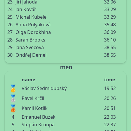
23
Jiří Jahoda
32:06
24
Jan Kovář
33:29
25
Michal Kubele
33:29
26
Anna Polyáková
35:48
27
Olga Dorokhina
36:09
28
Sarah Brooks
36:10
29
Jana Švecová
38:55
30
Ondřej Demel
38:55
men
name
time
🥇
Václav Sedmidubský
19:52
🥈
Pavel Krčil
20:26
🥉
Kamil Kotlík
20:51
4
Emanuel Buzek
22:03
5
Štěpán Kroupa
22:37