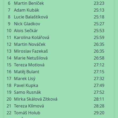
6
Martin Beníček
23:23
7
Adam Kubák
25:13
8
Lucie Balaštíková
25:18
9
Nick Gladkov
25:27
10
Alois Sečkár
25:53
11
Karolina Kolářová
25:59
12
Martin Nováček
26:35
13
Miroslav Fazekaš
26:35
14
Marie Netušilová
26:58
15
Tereza Motlová
27:12
16
Matěj Bulant
27:15
17
Marek Lisý
27:32
18
Pavel Kupka
27:49
19
Samo Rusnák
27:52
20
Mirka Skálová Zítková
28:11
21
Tereza Klímová
28:28
22
Tomáš Holub
29:20