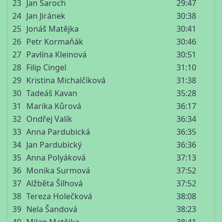
23
Jan Šaroch
29:47
24
Jan Jiránek
30:38
25
Jonáš Matějka
30:41
26
Petr Kormaňák
30:46
27
Pavlína Kleinová
30:51
28
Filip Cingel
31:10
29
Kristina Michalčíková
31:38
30
Tadeáš Kavan
35:28
31
Marika Kůrová
36:17
32
Ondřej Valík
36:34
33
Anna Pardubická
36:35
34
Jan Pardubický
36:36
35
Anna Polyáková
37:13
36
Monika Surmová
37:52
37
Alžběta Šilhová
37:52
38
Tereza Holečková
38:08
39
Nela Šandová
38:23