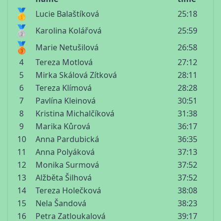
🥇
Lucie Balaštíková
25:18
🥈
Karolina Kolářová
25:59
🥉
Marie Netušilová
26:58
4
Tereza Motlová
27:12
5
Mirka Skálová Zítková
28:11
6
Tereza Klímová
28:28
7
Pavlína Kleinová
30:51
8
Kristina Michalčíková
31:38
9
Marika Kůrová
36:17
10
Anna Pardubická
36:35
11
Anna Polyáková
37:13
12
Monika Surmová
37:52
13
Alžběta Šilhová
37:52
14
Tereza Holečková
38:08
15
Nela Šandová
38:23
16
Petra Zatloukalová
39:17