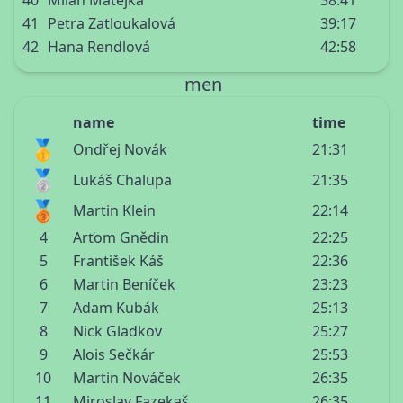
40
Milan Matějka
38:41
41
Petra Zatloukalová
39:17
42
Hana Rendlová
42:58
men
name
time
🥇
Ondřej Novák
21:31
🥈
Lukáš Chalupa
21:35
🥉
Martin Klein
22:14
4
Arťom Gnědin
22:25
5
František Káš
22:36
6
Martin Beníček
23:23
7
Adam Kubák
25:13
8
Nick Gladkov
25:27
9
Alois Sečkár
25:53
10
Martin Nováček
26:35
11
Miroslav Fazekaš
26:35