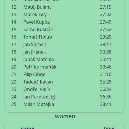
12
Matěj Bulant
27:15
13
Marek Lisý
27:32
14
Pavel Kupka
27:49
15
Samo Rusnák
27:52
16
Tomáš Holub
29:20
17
Jan Šaroch
29:47
18
Jan Jiránek
30:38
19
Jonáš Matějka
30:41
20
Petr Kormaňák
30:46
21
Filip Cingel
31:10
22
Tadeáš Kavan
35:28
23
Ondřej Valík
36:34
24
Jan Pardubický
36:36
25
Milan Matějka
38:41
women
name
time