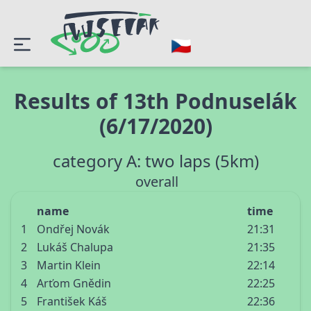
Results of 13th Podnuselák
(6/17/2020)
category A: two laps (5km)
overall
name
time
1
Ondřej Novák
21:31
2
Lukáš Chalupa
21:35
3
Martin Klein
22:14
4
Arťom Gnědin
22:25
5
František Káš
22:36