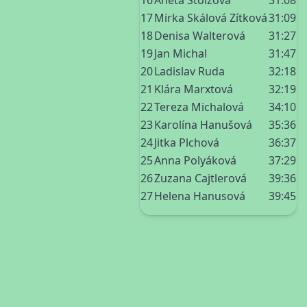
16
Aneta Stolzová
31:08
17
Mirka Skálová Zítková
31:09
18
Denisa Walterová
31:27
19
Jan Michal
31:47
20
Ladislav Ruda
32:18
21
Klára Marxtová
32:19
22
Tereza Michalová
34:10
23
Karolína Hanušová
35:36
24
Jitka Plchová
36:37
25
Anna Polyáková
37:29
26
Zuzana Cajtlerová
39:36
27
Helena Hanusová
39:45