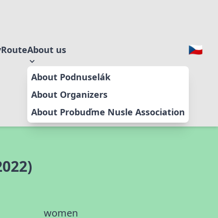
y
Route
About us
About Podnuselák
About Organizers
About Probuďme Nusle Association
2022)
women