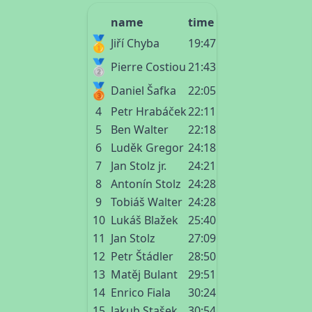
name
time
🥇
Jiří Chyba
19:47
🥈
Pierre Costiou
21:43
🥉
Daniel Šafka
22:05
4
Petr Hrabáček
22:11
5
Ben Walter
22:18
6
Luděk Gregor
24:18
7
Jan Stolz jr.
24:21
8
Antonín Stolz
24:28
9
Tobiáš Walter
24:28
10
Lukáš Blažek
25:40
11
Jan Stolz
27:09
12
Petr Štádler
28:50
13
Matěj Bulant
29:51
14
Enrico Fiala
30:24
15
Jakub Stašek
30:54