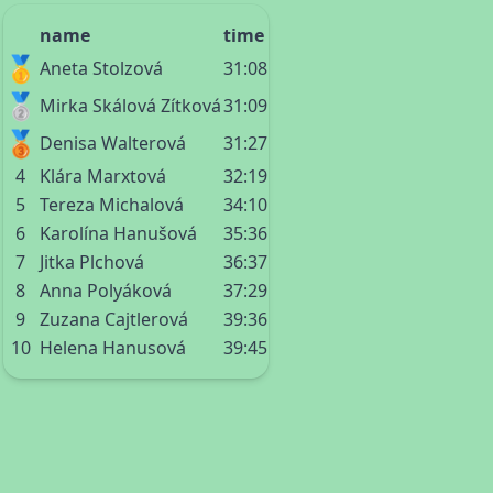
name
time
🥇
Aneta Stolzová
31:08
🥈
Mirka Skálová Zítková
31:09
🥉
Denisa Walterová
31:27
4
Klára Marxtová
32:19
5
Tereza Michalová
34:10
6
Karolína Hanušová
35:36
7
Jitka Plchová
36:37
8
Anna Polyáková
37:29
9
Zuzana Cajtlerová
39:36
10
Helena Hanusová
39:45