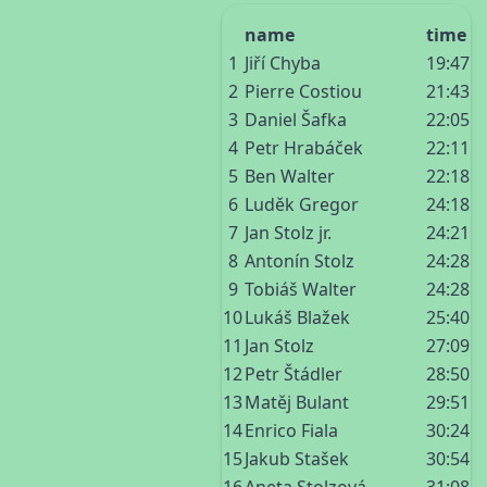
name
time
1
Jiří Chyba
19:47
2
Pierre Costiou
21:43
3
Daniel Šafka
22:05
4
Petr Hrabáček
22:11
5
Ben Walter
22:18
6
Luděk Gregor
24:18
7
Jan Stolz jr.
24:21
8
Antonín Stolz
24:28
9
Tobiáš Walter
24:28
10
Lukáš Blažek
25:40
11
Jan Stolz
27:09
12
Petr Štádler
28:50
13
Matěj Bulant
29:51
14
Enrico Fiala
30:24
15
Jakub Stašek
30:54