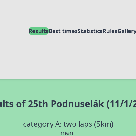
Results
Best times
Statistics
Rules
Galler
lts of 25th Podnuselák (11/1/
category A: two laps (5km)
men