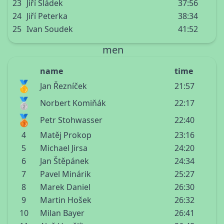
23
Jiří Sládek
37:56
24
Jiří Peterka
38:34
25
Ivan Soudek
41:52
men
name
time
🥇
Jan Řezníček
21:57
🥈
Norbert Komiňák
22:17
🥉
Petr Stohwasser
22:40
4
Matěj Prokop
23:16
5
Michael Jirsa
24:20
6
Jan Štěpánek
24:34
7
Pavel Minárik
25:27
8
Marek Daniel
26:30
9
Martin Hošek
26:32
10
Milan Bayer
26:41