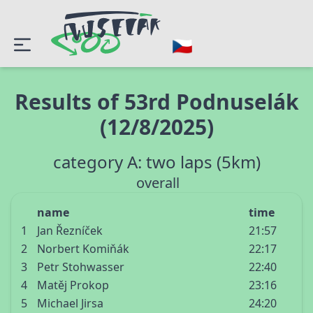
Results of 53rd Podnuselák
(12/8/2025)
category A: two laps (5km)
overall
name
time
1
Jan Řezníček
21:57
2
Norbert Komiňák
22:17
3
Petr Stohwasser
22:40
4
Matěj Prokop
23:16
5
Michael Jirsa
24:20