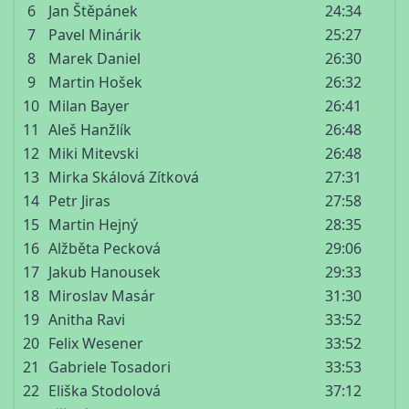
6
Jan Štěpánek
24:34
7
Pavel Minárik
25:27
8
Marek Daniel
26:30
9
Martin Hošek
26:32
10
Milan Bayer
26:41
11
Aleš Hanžlík
26:48
12
Miki Mitevski
26:48
13
Mirka Skálová Zítková
27:31
14
Petr Jiras
27:58
15
Martin Hejný
28:35
16
Alžběta Pecková
29:06
17
Jakub Hanousek
29:33
18
Miroslav Masár
31:30
19
Anitha Ravi
33:52
20
Felix Wesener
33:52
21
Gabriele Tosadori
33:53
22
Eliška Stodolová
37:12