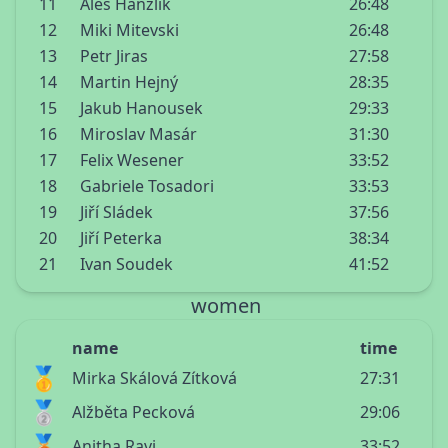
11
Aleš Hanžlík
26:48
12
Miki Mitevski
26:48
13
Petr Jiras
27:58
14
Martin Hejný
28:35
15
Jakub Hanousek
29:33
16
Miroslav Masár
31:30
17
Felix Wesener
33:52
18
Gabriele Tosadori
33:53
19
Jiří Sládek
37:56
20
Jiří Peterka
38:34
21
Ivan Soudek
41:52
women
name
time
🥇
Mirka Skálová Zítková
27:31
🥈
Alžběta Pecková
29:06
🥉
Anitha Ravi
33:52