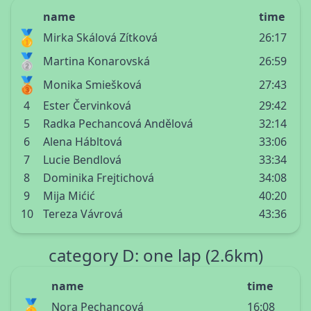
name
time
🥇
Mirka Skálová Zítková
26:17
🥈
Martina Konarovská
26:59
🥉
Monika Smiešková
27:43
4
Ester Červinková
29:42
5
Radka Pechancová Andělová
32:14
6
Alena Hábltová
33:06
7
Lucie Bendlová
33:34
8
Dominika Frejtichová
34:08
9
Mija Mićić
40:20
10
Tereza Vávrová
43:36
category D: one lap (2.6km)
name
time
🥇
Nora Pechancová
16:08