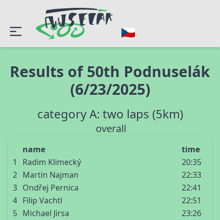
Results of 50th Podnuselák
(6/23/2025)
category A: two laps (5km)
overall
name
time
1
Radim Klimecký
20:35
2
Martin Najman
22:33
3
Ondřej Pernica
22:41
4
Filip Vachtl
22:51
5
Michael Jirsa
23:26