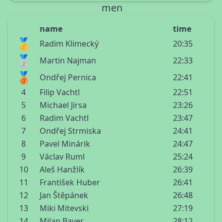
men
name
time
🥇
Radim Klimecký
20:35
🥈
Martin Najman
22:33
🥉
Ondřej Pernica
22:41
4
Filip Vachtl
22:51
5
Michael Jirsa
23:26
6
Radim Vachtl
23:47
7
Ondřej Strmiska
24:41
8
Pavel Minárik
24:47
9
Václav Ruml
25:24
10
Aleš Hanžlík
26:39
11
František Huber
26:41
12
Jan Štěpánek
26:48
13
Miki Mitevski
27:19
14
Milan Bayer
28:12