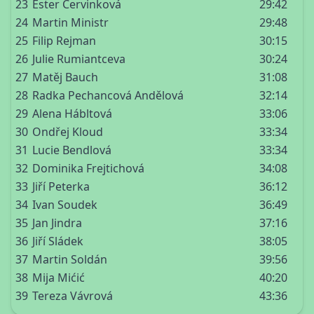
23
Ester Červinková
29:42
24
Martin Ministr
29:48
25
Filip Rejman
30:15
26
Julie Rumiantceva
30:24
27
Matěj Bauch
31:08
28
Radka Pechancová Andělová
32:14
29
Alena Hábltová
33:06
30
Ondřej Kloud
33:34
31
Lucie Bendlová
33:34
32
Dominika Frejtichová
34:08
33
Jiří Peterka
36:12
34
Ivan Soudek
36:49
35
Jan Jindra
37:16
36
Jiří Sládek
38:05
37
Martin Soldán
39:56
38
Mija Mićić
40:20
39
Tereza Vávrová
43:36