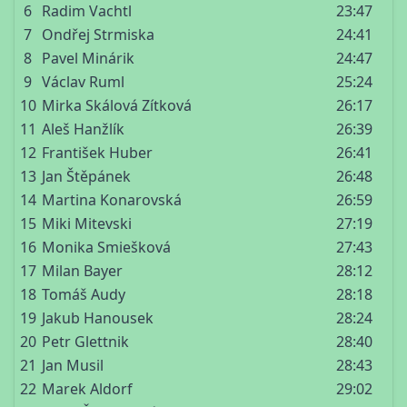
6
Radim Vachtl
23:47
7
Ondřej Strmiska
24:41
8
Pavel Minárik
24:47
9
Václav Ruml
25:24
10
Mirka Skálová Zítková
26:17
11
Aleš Hanžlík
26:39
12
František Huber
26:41
13
Jan Štěpánek
26:48
14
Martina Konarovská
26:59
15
Miki Mitevski
27:19
16
Monika Smiešková
27:43
17
Milan Bayer
28:12
18
Tomáš Audy
28:18
19
Jakub Hanousek
28:24
20
Petr Glettnik
28:40
21
Jan Musil
28:43
22
Marek Aldorf
29:02