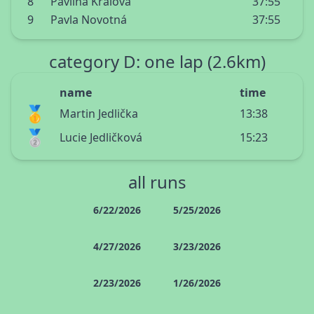
8
Pavlína Králová
37:55
9
Pavla Novotná
37:55
category D: one lap (2.6km)
name
time
🥇
Martin Jedlička
13:38
🥈
Lucie Jedličková
15:23
all runs
6/22/2026
5/25/2026
4/27/2026
3/23/2026
2/23/2026
1/26/2026