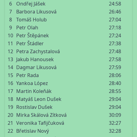
6
Ondřej Jášek
24:58
7
Barbora Likusová
26:46
8
Tomáš Holub
27:04
9
Petr Olah
27:18
10
Petr Štěpánek
27:24
11
Petr Štádler
27:38
12
Petra Zachystalová
27:48
13
Jakub Hanousek
27:58
14
Dagmar Likusová
27:59
15
Petr Rada
28:06
16
Yankoa López
28:40
17
Martin Koleňák
28:55
18
Matyáš Leon Dušek
29:04
19
Rostislav Dušek
29:04
20
Mirka Skálová Zítková
30:09
21
Veronika Tafijčuková
32:27
22
Břetislav Nový
32:28