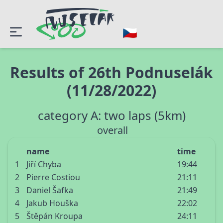
Results of 26th Podnuselák
(11/28/2022)
category A: two laps (5km)
overall
name
time
1
Jiří Chyba
19:44
2
Pierre Costiou
21:11
3
Daniel Šafka
21:49
4
Jakub Houška
22:02
5
Štěpán Kroupa
24:11