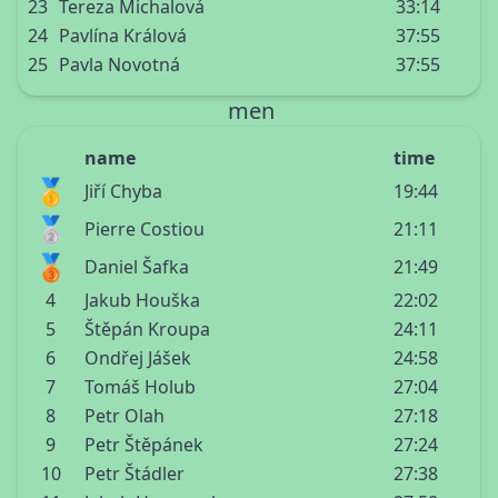
23
Tereza Michalová
33:14
24
Pavlína Králová
37:55
25
Pavla Novotná
37:55
men
name
time
🥇
Jiří Chyba
19:44
🥈
Pierre Costiou
21:11
🥉
Daniel Šafka
21:49
4
Jakub Houška
22:02
5
Štěpán Kroupa
24:11
6
Ondřej Jášek
24:58
7
Tomáš Holub
27:04
8
Petr Olah
27:18
9
Petr Štěpánek
27:24
10
Petr Štádler
27:38