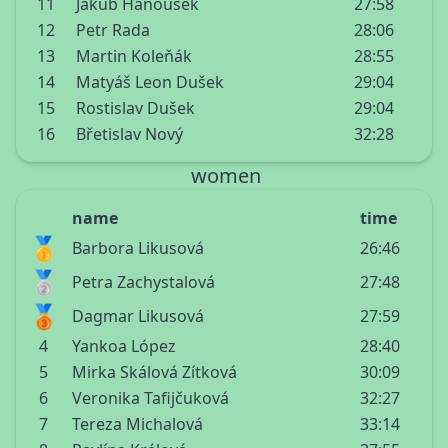
11
Jakub Hanousek
27:58
12
Petr Rada
28:06
13
Martin Koleňák
28:55
14
Matyáš Leon Dušek
29:04
15
Rostislav Dušek
29:04
16
Břetislav Nový
32:28
women
name
time
🥇
Barbora Likusová
26:46
🥈
Petra Zachystalová
27:48
🥉
Dagmar Likusová
27:59
4
Yankoa López
28:40
5
Mirka Skálová Zítková
30:09
6
Veronika Tafijčuková
32:27
7
Tereza Michalová
33:14