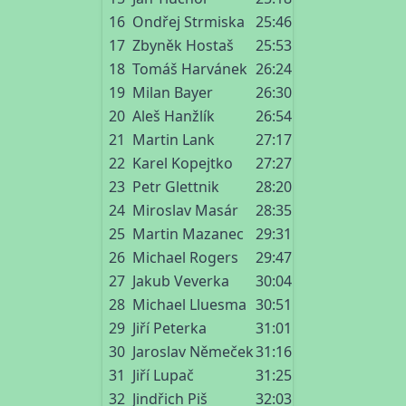
16
Ondřej Strmiska
25:46
17
Zbyněk Hostaš
25:53
18
Tomáš Harvánek
26:24
19
Milan Bayer
26:30
20
Aleš Hanžlík
26:54
21
Martin Lank
27:17
22
Karel Kopejtko
27:27
23
Petr Glettnik
28:20
24
Miroslav Masár
28:35
25
Martin Mazanec
29:31
26
Michael Rogers
29:47
27
Jakub Veverka
30:04
28
Michael Lluesma
30:51
29
Jiří Peterka
31:01
30
Jaroslav Němeček
31:16
31
Jiří Lupač
31:25
32
Jindřich Piš
32:03