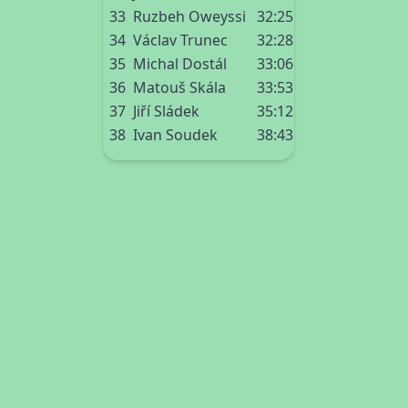
33
Ruzbeh Oweyssi
32:25
34
Václav Trunec
32:28
35
Michal Dostál
33:06
36
Matouš Skála
33:53
37
Jiří Sládek
35:12
38
Ivan Soudek
38:43