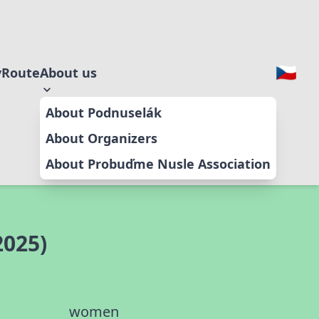
y
Route
About us
About Podnuselák
About Organizers
About Probuďme Nusle Association
2025)
women