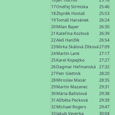
16
Jan Tluchoř
25:18
17
Ondřej Strmiska
25:46
18
Zbyněk Hostaš
25:53
19
Tomáš Harvánek
26:24
20
Milan Bayer
26:30
21
Kateřina Kozlová
26:39
22
Aleš Hanžlík
26:54
23
Mirka Skálová Zítková
27:09
24
Martin Lank
27:17
25
Karel Kopejtko
27:27
26
Dagmar Heřmanská
27:32
27
Petr Glettnik
28:20
28
Miroslav Masár
28:35
29
Martin Mazanec
29:31
30
Mária Bašistová
29:38
31
Alžběta Pecková
29:39
32
Michael Rogers
29:47
33
Jakub Veverka
30:04