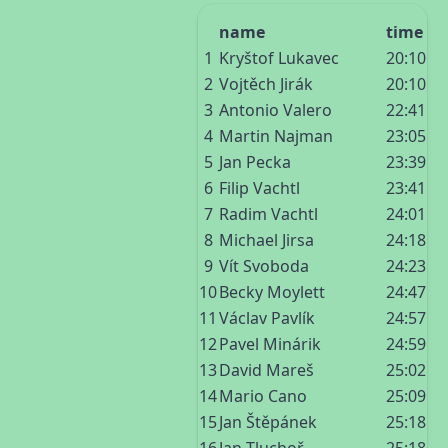
name
time
1
Kryštof Lukavec
20:10
2
Vojtěch Jirák
20:10
3
Antonio Valero
22:41
4
Martin Najman
23:05
5
Jan Pecka
23:39
6
Filip Vachtl
23:41
7
Radim Vachtl
24:01
8
Michael Jirsa
24:18
9
Vít Svoboda
24:23
10
Becky Moylett
24:47
11
Václav Pavlík
24:57
12
Pavel Minárik
24:59
13
David Mareš
25:02
14
Mario Cano
25:09
15
Jan Štěpánek
25:18