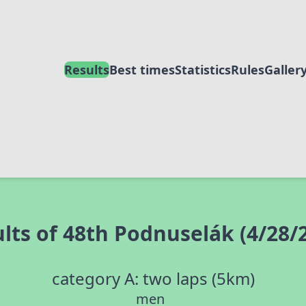
Results
Best times
Statistics
Rules
Galler
lts of 48th Podnuselák (4/28/
category A: two laps (5km)
men