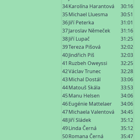
34
Karolína Harantová
30:16
35
Michael Lluesma
30:51
36
Jiří Peterka
31:01
37
Jaroslav Němeček
31:16
38
Jiří Lupač
31:25
39
Tereza Pišová
32:02
40
Jindřich Piš
32:03
41
Ruzbeh Oweyssi
32:25
42
Václav Trunec
32:28
43
Michal Dostál
33:06
44
Matouš Skála
33:53
45
Manu Helsen
34:06
46
Eugénie Mattelaer
34:06
47
Michaela Valentová
34:45
48
Jiří Sládek
35:12
49
Linda Černá
35:12
50
Romana Černá
35:47