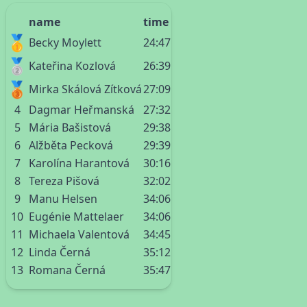
name
time
🥇
Becky Moylett
24:47
🥈
Kateřina Kozlová
26:39
🥉
Mirka Skálová Zítková
27:09
4
Dagmar Heřmanská
27:32
5
Mária Bašistová
29:38
6
Alžběta Pecková
29:39
7
Karolína Harantová
30:16
8
Tereza Pišová
32:02
9
Manu Helsen
34:06
10
Eugénie Mattelaer
34:06
11
Michaela Valentová
34:45
12
Linda Černá
35:12
13
Romana Černá
35:47