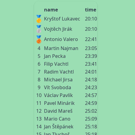
name
time
🥇
Kryštof Lukavec
20:10
🥈
Vojtěch Jirák
20:10
🥉
Antonio Valero
22:41
4
Martin Najman
23:05
5
Jan Pecka
23:39
6
Filip Vachtl
23:41
7
Radim Vachtl
24:01
8
Michael Jirsa
24:18
9
Vít Svoboda
24:23
10
Václav Pavlík
24:57
11
Pavel Minárik
24:59
12
David Mareš
25:02
13
Mario Cano
25:09
14
Jan Štěpánek
25:18
15
Jan Tluchoř
25:18